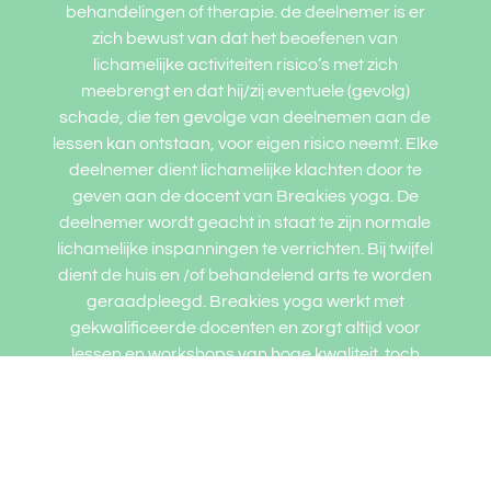
behandelingen of therapie. de deelnemer is er
zich bewust van dat het beoefenen van
lichamelijke activiteiten risico’s met zich
meebrengt en dat hij/zij eventuele (gevolg)
schade, die ten gevolge van deelnemen aan de
lessen kan ontstaan, voor eigen risico neemt. Elke
deelnemer dient lichamelijke klachten door te
geven aan de docent van Breakies yoga. De
deelnemer wordt geacht in staat te zijn normale
lichamelijke inspanningen te verrichten. Bij twijfel
dient de huis en /of behandelend arts te worden
geraadpleegd. Breakies yoga werkt met
gekwalificeerde docenten en zorgt altijd voor
lessen en workshops van hoge kwaliteit. toch
bestaat de kans op een blessure of letsel tijdens
een les, workshop, training of retaite bij, of
verzorgd door Breakies yoga, aanvaardt de
deelnemer dit risico op een blessure en/ of letsel.
Breakies yoga aanvaardt geen enkele